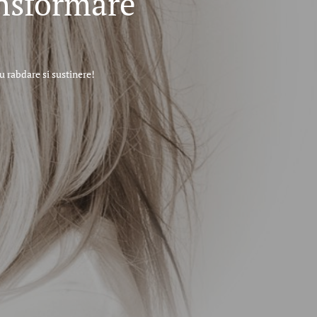
ansformare
 rabdare si sustinere!