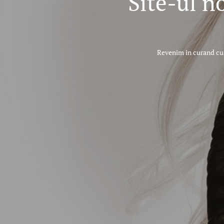
Site-ul n
Revenim in curand cu 