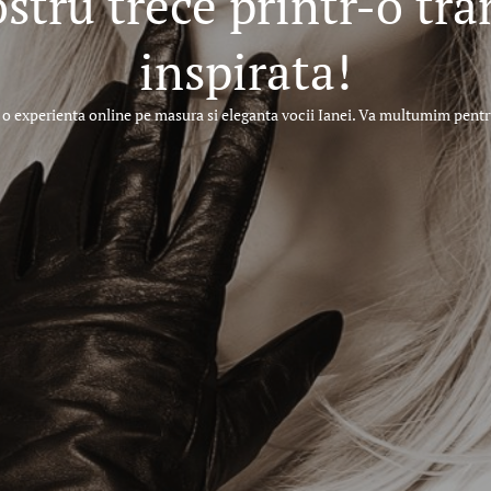
ostru trece printr-o tr
inspirata!
o experienta online pe masura si eleganta vocii Ianei. Va multumim pentru