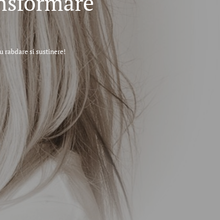
ansformare
 rabdare si sustinere!