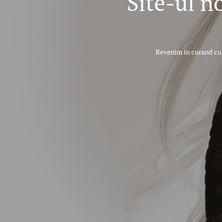
Site-ul n
Revenim in curand cu 