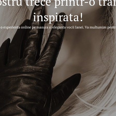
ostru trece printr-o tr
inspirata!
o experienta online pe masura si eleganta vocii Ianei. Va multumim pentru